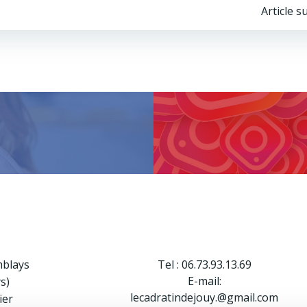
Navigation
Article s
de
l’article
mblays
Tel : 06.73.93.13.69
E-mail:
ys)
lecadratindejouy.@gmail.com
ier