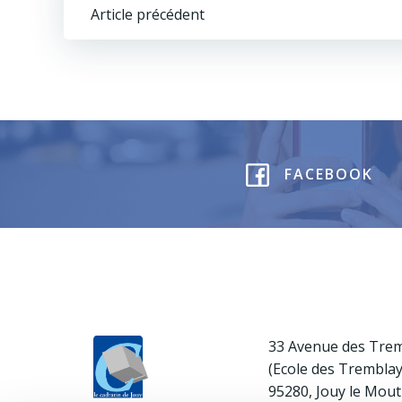
Navigation
Article précédent
de
l’article
FACEBOOK
33 Avenue des Tre
(Ecole des Trembla
95280, Jouy le Mout